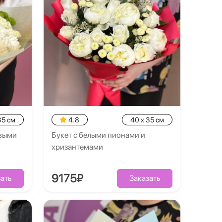
35 см
4.8
40 x 35 см
овыми
Букет с белыми пионами и
хризантемами
9175₽
ать
Заказать