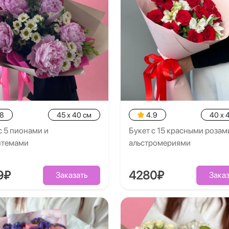
.8
45 x 40 см
4.9
40 x 
с 5 пионами и
Букет с 15 красными розами
нтемами
альстромериями
9₽
4280₽
Заказать
Заказ