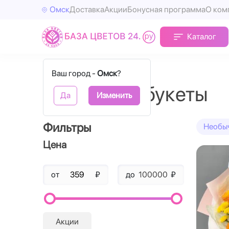
Омск
Доставка
Акции
Бонусная программа
О ком
Каталог
Главная
Авторские букеты
Ваш город -
Омск
?
Авторские букеты
Да
Изменить
Фильтры
Необы
Цена
от
₽
до
₽
Акции