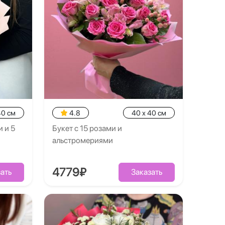
40 см
4.8
40 x 40 см
 и 5
Букет с 15 розами и
альстромериями
4779₽
ать
Заказать