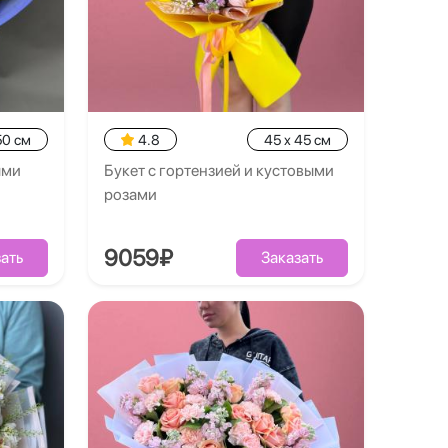
50 см
4.8
45 x 45 см
ыми
Букет с гортензией и кустовыми
розами
9059₽
ать
Заказать