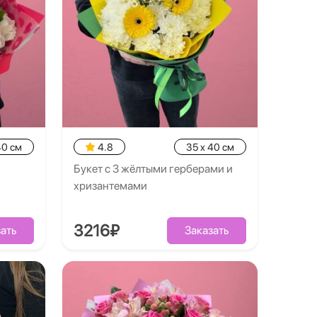
40 см
4.8
35 x 40 см
Букет с 3 жёлтыми герберами и
хризантемами
3216₽
ать
Заказать