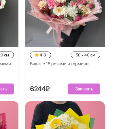
20 см
4.8
50 x 40 см
емами
Букет с 15 розами и гермини
6244₽
ать
Заказать