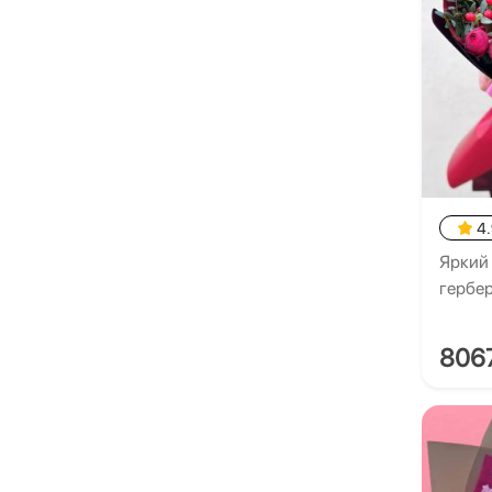
4
Яркий 
гербе
806