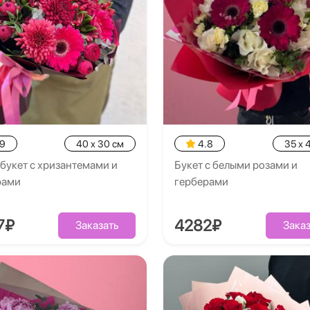
.9
40 x 30 см
4.8
35 x 
букет с хризантемами и
Букет с белыми розами и
рами
герберами
7₽
4282₽
Заказать
Заказ