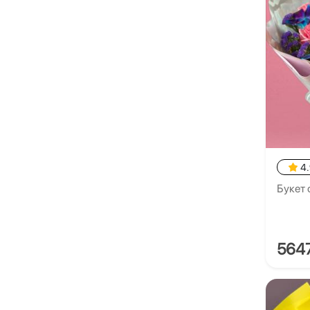
4
Букет 
564