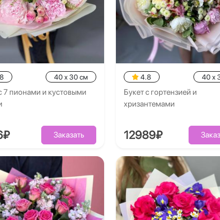
.8
40 x 30 см
4.8
40 x 
с 7 пионами и кустовыми
Букет с гортензией и
и
хризантемами
6₽
12989₽
Заказать
Заказ