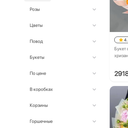
Розы
Цветы
4
Повод
Букет 
хриза
Букеты
291
По цене
В коробках
Корзины
Горшечные