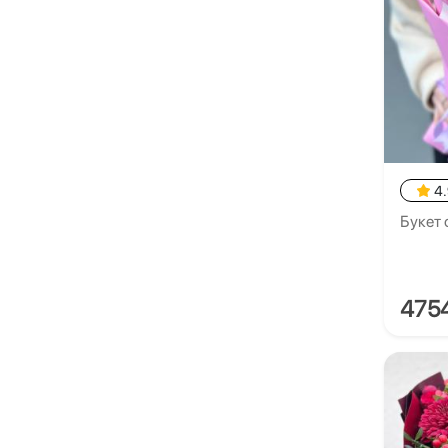
4
Букет 
475