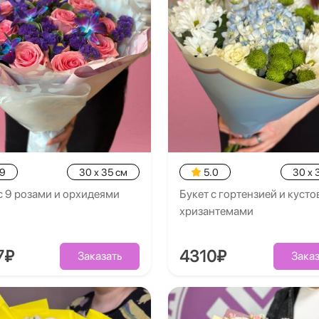
.9
30 x 35 см
5.0
30 x 
с 9 розами и орхидеями
Букет с гортензией и куст
хризантемами
7₽
4310₽
Заказать
Заказ