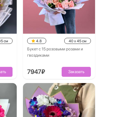
35 см
4.8
40 x 45 см
Букет с 15 розовыми розами и
гвоздиками
7947₽
ать
Заказать