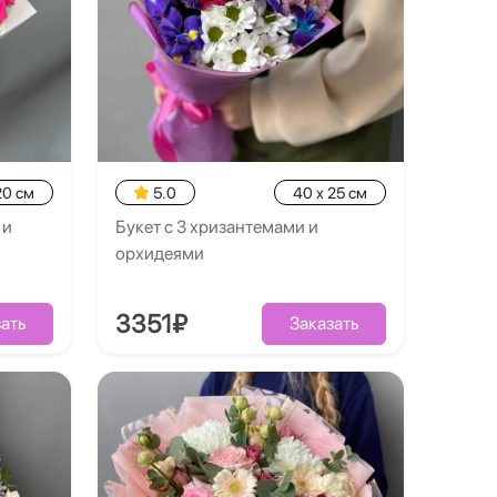
20 см
5.0
40 x 25 см
 и
Букет с 3 хризантемами и
орхидеями
3351₽
ать
Заказать