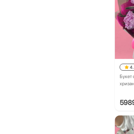
4
Букет 
хриза
598