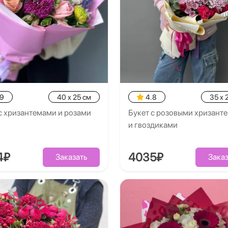
.9
40 x 25 см
4.8
35 x 
с хризантемами и розами
Букет с розовыми хризант
и гвоздиками
4₽
4035₽
Заказать
Заказ