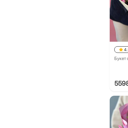
4
Букет 
559