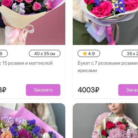
.9
40 x 35 см
4.9
35 x 
с 15 розами и маттиолой
Букет с 7 розовыми розами
ирисами
8₽
4003₽
Заказать
Заказ