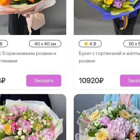
.8
40 x 40 см
4.8
50 x 
с 5 оранжевыми розами и
Букет с гортензией и жёлт
нтемами
розами
8₽
10920₽
Заказать
Заказ