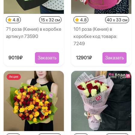
4.8
15 x 32 см
4.8
40 x 33 см
71 роза (Кения) в коробке
101 роза (Кения) в
артикул 73590
коробке код товара:
7249
9019₽
Заказать
12901₽
Заказать
Акция