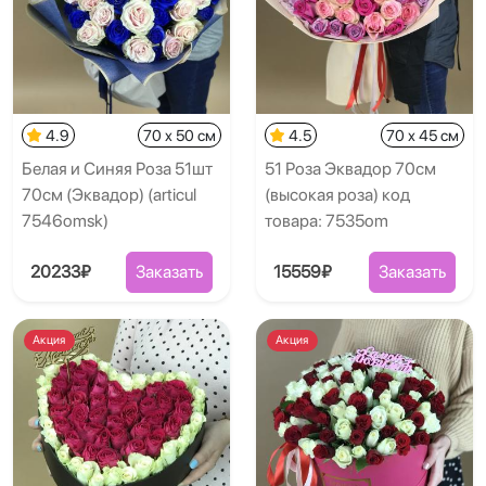
4.9
70 x 50 см
4.5
70 x 45 см
Белая и Синяя Роза 51шт
51 Роза Эквадор 70см
70см (Эквадор) (articul
(высокая роза) код
7546omsk)
товара: 7535om
20233₽
Заказать
15559₽
Заказать
Акция
Акция