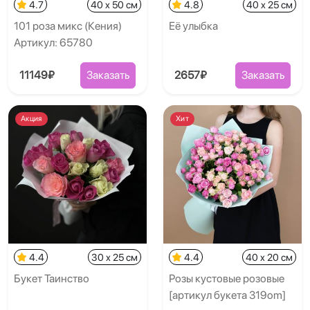
4.7
40 x 50 см
4.8
40 x 25 см
101 роза микс (Кения)
Её улыбка
Артикул: 65780
11149₽
Заказать
2657₽
Заказать
Акция
Хит
4.4
30 x 25 см
4.4
40 x 20 см
Букет Таинство
Розы кустовые розовые
[артикул букета 319om]