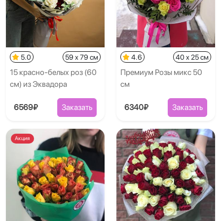
5.0
59 x 79 см
4.6
40 x 25 см
15 красно-белых роз (60
Премиум Розы микс 50
см) из Эквадора
см
6569₽
Заказать
6340₽
Заказать
Акция