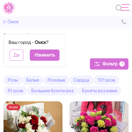
Омск
Главная
Микс
Ваш город -
Омск
?
Розы Микс
Да
Изменить
Фильтр
1
Розы
Белые
Розовые
Сердца
101 роза
51 роза
Большие букеты роз
Букеты роз маме
Акция