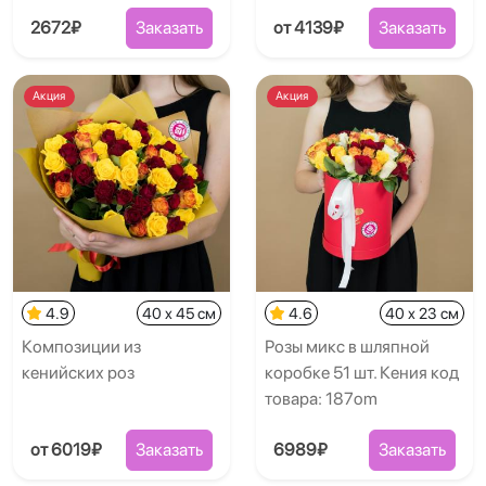
2672₽
Заказать
от 4139₽
Заказать
Акция
Акция
4.9
40 x 45 см
4.6
40 x 23 см
Композиции из
Розы микс в шляпной
кенийских роз
коробке 51 шт. Кения код
товара: 187om
от 6019₽
Заказать
6989₽
Заказать