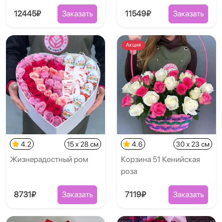
12445₽
Заказать
11549₽
Заказать
Акция
4.2
15 x 28 см
4.6
30 x 23 см
Жизнерадостный ром
Корзина 51 Кенийская
роза
8731₽
Заказать
7119₽
Заказать