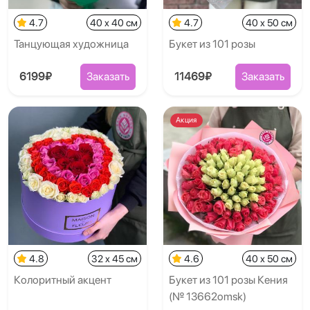
4.7
40 x 40 см
4.7
40 x 50 см
Танцующая художница
Букет из 101 розы
6199₽
Заказать
11469₽
Заказать
Акция
4.8
32 x 45 см
4.6
40 x 50 см
Колоритный акцент
Букет из 101 розы Кения
(№ 13662omsk)