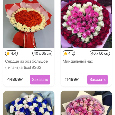
4.4
40 x 65 см
4.2
40 x 50 см
Сердце из роз большое
Миндальный час
(Гигант) articul 9262
44869₽
Заказать
11499₽
Заказать