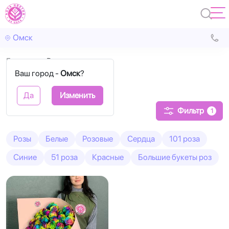
Омск
Главная
Радужные
Ваш город -
Омск
?
Радужные розы
Да
Изменить
Фильтр
1
Розы
Белые
Розовые
Сердца
101 роза
Синие
51 роза
Красные
Большие букеты роз