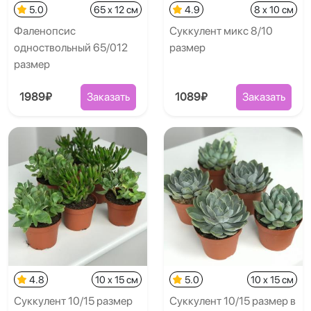
5.0
65 x 12 см
4.9
8 x 10 см
Фаленопсис
Суккулент микс 8/10
одноствольный 65/012
размер
размер
1989₽
Заказать
1089₽
Заказать
4.8
10 x 15 см
5.0
10 x 15 см
Суккулент 10/15 размер
Суккулент 10/15 размер в