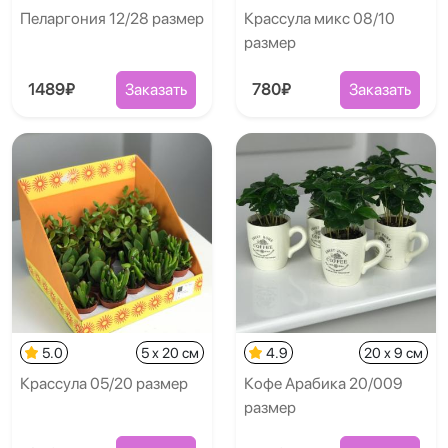
Пеларгония 12/28 размер
Крассула микс 08/10
размер
1489₽
Заказать
780₽
Заказать
5.0
5 x 20 см
4.9
20 x 9 см
Крассула 05/20 размер
Кофе Арабика 20/009
размер