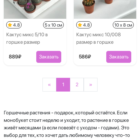
4.8
5 x 10 см
4.8
10 x 8 см
Кактус микс 5/10 в
Кактус микс 10/008
горшке размер
размер в горшке
889₽
Заказать
586₽
Заказать
«
1
2
»
Горшечные растения - подарок, который остаётся. Если
монобукет стоит неделю и уходит, то растение в горшке
живёт месяцами (а если повезёт с уходом - годами). Это
выбор для тех, кто хочет дать любимому человеку что-то