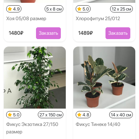
4.9
5 x 8 см
5.0
12 x 25 см
Хоя 05/08 размер
Хлорофитум 25/012
1480₽
Заказать
1489₽
Заказать
5.0
27 x 150 см
4.8
14 x 40 см
Фикус Экзотика 27/150
Фикус Тинеке 14/40
размер