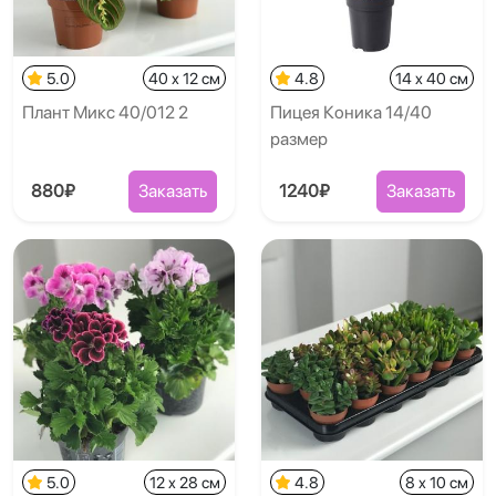
5.0
40 x 12 см
4.8
14 x 40 см
Плант Микс 40/012 2
Пицея Коника 14/40
размер
880₽
Заказать
1240₽
Заказать
5.0
12 x 28 см
4.8
8 x 10 см