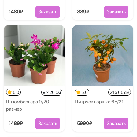
1480₽
Заказать
889₽
Заказать
5.0
9 x 20 см
5.0
21 x 65 см
Шлюмбергера 9/20
Цитрусв горшке 65/21
размер
1489₽
Заказать
5990₽
Заказать