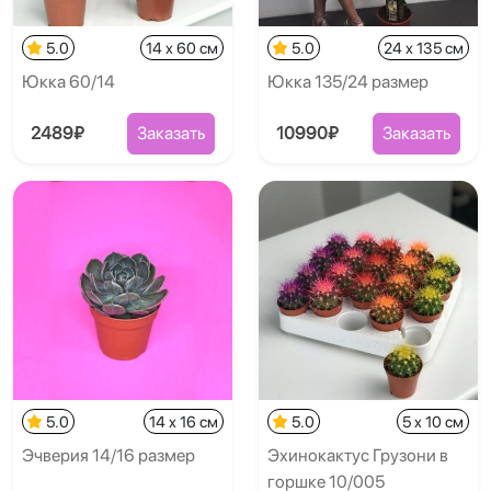
5.0
14 x 60 см
5.0
24 x 135 см
Юкка 60/14
Юкка 135/24 размер
2489₽
Заказать
10990₽
Заказать
5.0
14 x 16 см
5.0
5 x 10 см
Эчверия 14/16 размер
Эхинокактус Грузони в
горшке 10/005