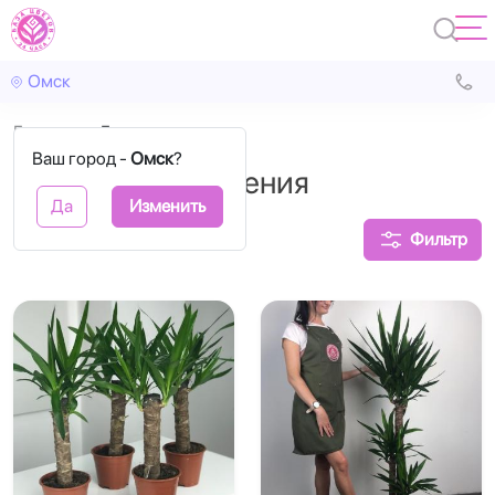
Омск
Главная
Горшечные
Ваш город -
Омск
?
Горшечные растения
Да
Изменить
Фильтр