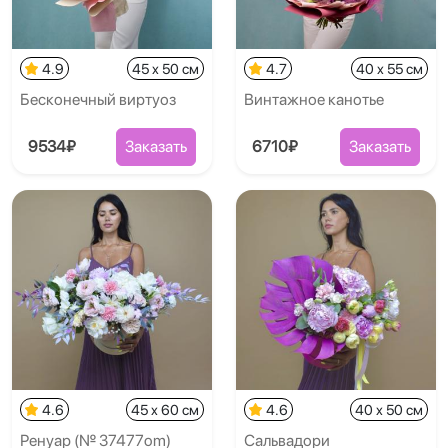
4.9
45 x 50 см
4.7
40 x 55 см
Бесконечный виртуоз
Винтажное канотье
9534₽
Заказать
6710₽
Заказать
4.6
45 x 60 см
4.6
40 x 50 см
Ренуар (№ 37477om)
Сальвадори