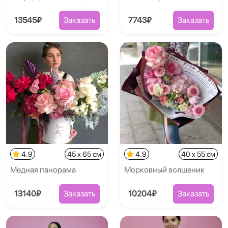
13545₽
Заказать
7743₽
Заказать
4.9
45 x 65 см
4.9
40 x 55 см
Медная панорама
Морковный волшеник
13140₽
Заказать
10204₽
Заказать