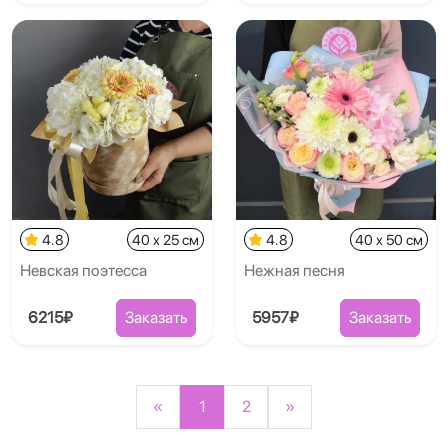
4.8
40 x 25 см
4.8
40 x 50 см
Невская поэтесса
Нежная песня
6215₽
Заказать
5957₽
Заказать
«
1
2
»