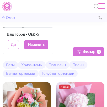
Омск
Главная
Гортензия
Ваш город -
Омск
?
Гортензия
Да
Изменить
Фильтр
1
Розы
Хризантемы
Тюльпаны
Пионы
Белые гортензии
Голубые гортензии
Новый