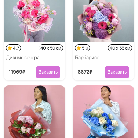
4.7
40 x 50 см
5.0
40 x 55 см
Дивные вечера
Барбарисс
11969₽
Заказать
8872₽
Заказать