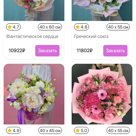
4.7
40 x 60 см
4.8
40 x 55 см
Фантастическое сердце
Греческий союз
10922₽
Заказать
11802₽
Заказать
4.9
40 x 45 см
5.0
40 x 55 см