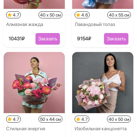
4.7
40 x 50 см
4.6
40 x 55 см
Алмазная жажда
Лавандовый топаз
10431₽
Заказать
9154₽
Заказать
4.7
50 x 44 см
4.7
40 x 50 см
Стильная энергия
Изобильная канцонетта