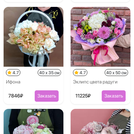
4.7
40 x 35 см
4.7
40 x 50 см
Ифона
Эклипс цвета радуги
7846₽
Заказать
11225₽
Заказать