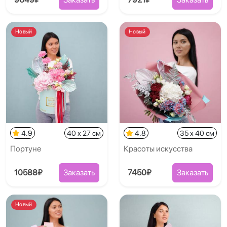
Новый
Новый
4.9
40 x 27 см
4.8
35 x 40 см
Портуне
Красоты искусства
10588₽
Заказать
7450₽
Заказать
Новый