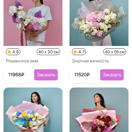
4.9
40 x 30 см
4.7
40 x 55 см
Романское имя
Знатная вечность
11968₽
Заказать
11520₽
Заказать