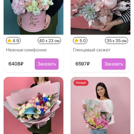
4.9
40 x 23 см
5.0
35 x 35 см
Нежные симфонии
Глянцевый сюжет
6408₽
Заказать
6597₽
Заказать
Новый