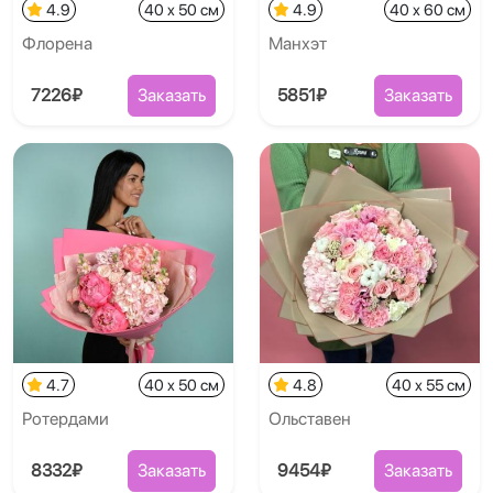
4.9
40 x 50 см
4.9
40 x 60 см
Флорена
Манхэт
7226₽
Заказать
5851₽
Заказать
4.7
40 x 50 см
4.8
40 x 55 см
Ротердами
Ольставен
8332₽
Заказать
9454₽
Заказать