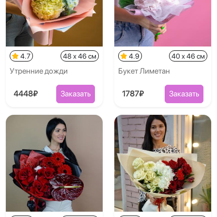
4.7
48 x 46 см
4.9
40 x 46 см
Утренние дожди
Букет Лиметан
4448₽
Заказать
1787₽
Заказать