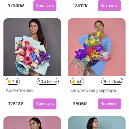
17349₽
Заказать
12412₽
Заказать
4.9
40 x 55 см
5.0
40 x 25 см
Аргентиниан
Фиолетовая увертюра
12812₽
Заказать
9506₽
Заказать