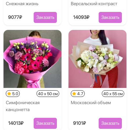
Снежная жизнь
Версальский контраст
9077₽
Заказать
14093₽
Заказать
5.0
40 x 50 см
4.7
40 x 55 см
Симфоническая
Московский объем
канцонетта
14013₽
Заказать
9101₽
Заказать