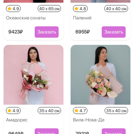
4.9
40 x 65 см
4.8
40 x 40 см
Океанские сонаты
Палений
9423₽
Заказать
6955₽
Заказать
4.9
35 x 40 см
4.7
35 x 40 см
Амадорес
Вила-Нова-Де
9649₽
Заказать
7921₽
Заказать