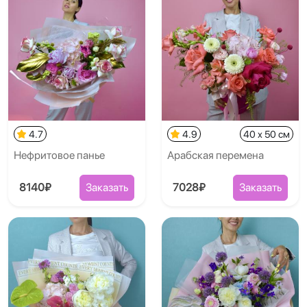
4.7
4.9
40 x 50 см
Нефритовое панье
Арабская перемена
8140₽
Заказать
7028₽
Заказать