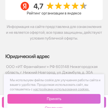
Рейтинг организации в яндексе
Информация на сайте представлена для ознакомления
и не является офертой; все права защищены, действуют
условия публичной оферты.
Юридический адрес
ООО «ИТ Франчайзинг» РФ 603148 Нижегородская
область, г. Нижний Новгород, ул. Джамбула, д. 30А
Мы используем файлы cookie для улучшения работы сайта и
© 2017-2026г, База Цветов 24.ру
вашего удобства.
Продолжая использовать сайт, вы
Политика конфиденциальности
соглашаетесь с
настройками использования cookies.
Публичная оферта
Принять
Принимаем к оплате
В корзину
Отклонить