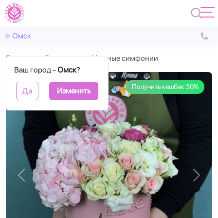
Омск
Главная
С цветами
Нежные симфонии
Ваш город -
Омск
?
Получить кешбек 30%
Да
Изменить
Назад
Впере