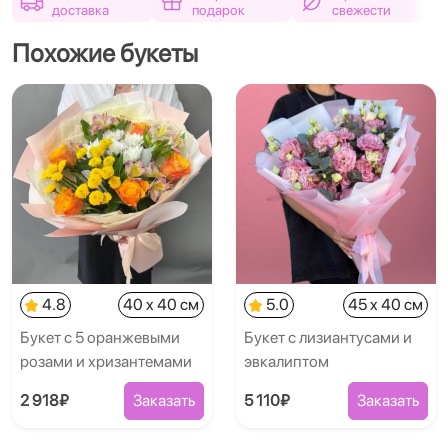
доставка
подарок
свежести
Похожие букеты
4.8
40 x 40 см
5.0
45 x 40 см
Букет с 5 оранжевыми
Букет с лизиантусами и
розами и хризантемами
эвкалиптом
2 918₽
Заказать
5 110₽
Заказать