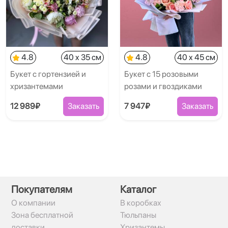
4.8
40 x 35 см
4.8
40 x 45 см
Букет с гортензией и
Букет с 15 розовыми
хризантемами
розами и гвоздиками
12 989₽
Заказать
7 947₽
Заказать
Покупателям
Каталог
О компании
В коробках
Зона бесплатной
Тюльпаны
доставки
Хризантемы