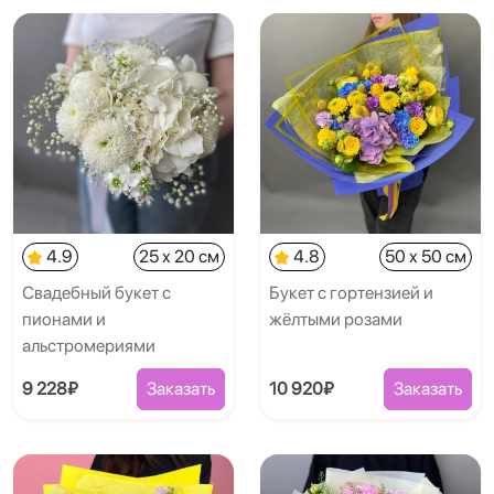
4.9
25 x 20 см
4.8
50 x 50 см
Свадебный букет с
Букет с гортензией и
пионами и
жёлтыми розами
альстромериями
9 228₽
Заказать
10 920₽
Заказать