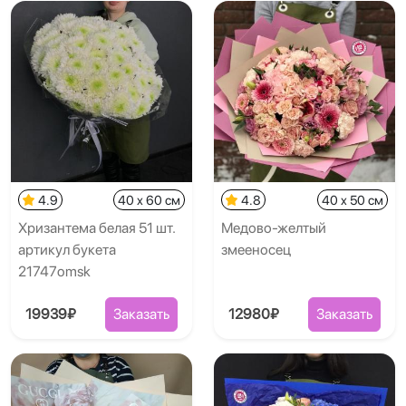
4.9
40 x 60 см
4.8
40 x 50 см
Хризантема белая 51 шт.
Медово-желтый
артикул букета
змееносец
21747omsk
19939₽
Заказать
12980₽
Заказать