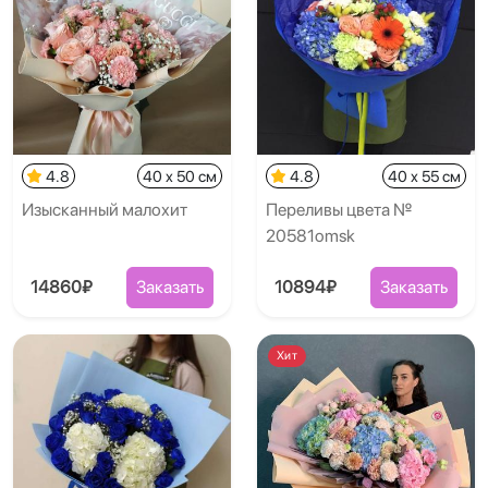
4.8
40 x 50 см
4.8
40 x 55 см
Изысканный малохит
Переливы цвета №
20581omsk
14860₽
Заказать
10894₽
Заказать
Хит