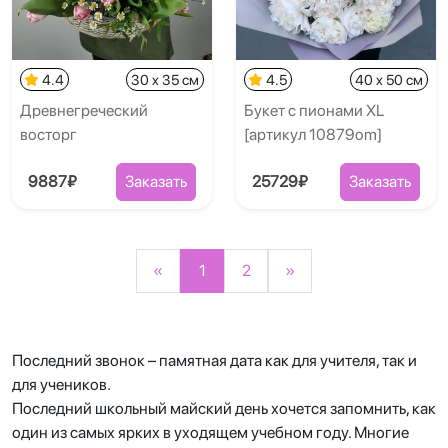
4.4
30 x 35 см
4.5
40 x 50 см
Древнегреческий
Букет с пионами XL
восторг
[артикул 10879om]
9887₽
Заказать
25729₽
Заказать
«
1
2
»
Последний звонок – памятная дата как для учителя, так и
для учеников.
Последний школьный майский день хочется запомнить, как
один из самых ярких в уходящем учебном году. Многие