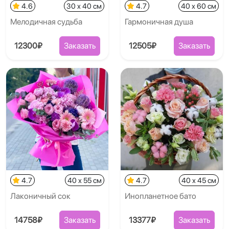
4.6
30 x 40 см
4.7
40 x 60 см
Мелодичная судьба
Гармоничная душа
12300₽
Заказать
12505₽
Заказать
4.7
40 x 55 см
4.7
40 x 45 см
Лаконичный сок
Инопланетное бато
14758₽
Заказать
13377₽
Заказать