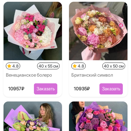
4.8
40 x 55 см
4.8
40 x 50 см
Венецианское болеро
Британский символ
10957₽
Заказать
10935₽
Заказать