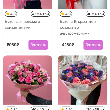
4.8
45 x 40 см
4.9
40 x 40 см
Букет с 5 пионами и
Букет с 15 красными
хризантемами
розами и 5
альстромериями
5989₽
Заказать
4280₽
Заказать
4.8
40 x 40 см
4.9
30 x 35 см