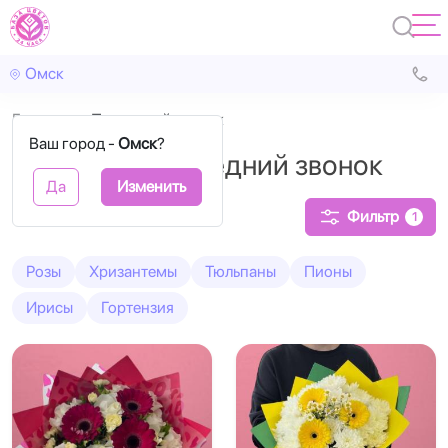
Омск
Главная
Последний звонок
Ваш город -
Омск
?
Букеты на Последний звонок
Да
Изменить
Фильтр
1
Розы
Хризантемы
Тюльпаны
Пионы
Ирисы
Гортензия