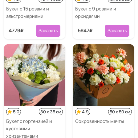
Букет с 15 розами и
Букет с 9 розами и
альстромериями
орхидеями
4779₽
Заказать
5647₽
Заказать
5.0
30 x 35 см
4.9
50 x 50 см
Букет с гортензией и
Сокровенность мечты
кустовыми
хризантемами