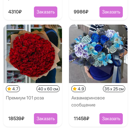
4310₽
Заказать
9986₽
Заказать
4.7
40 x 60 см
4.9
35 x 25 см
Премиум 101 роза
Аквамариновое
сообщение
18539₽
Заказать
11458₽
Заказать