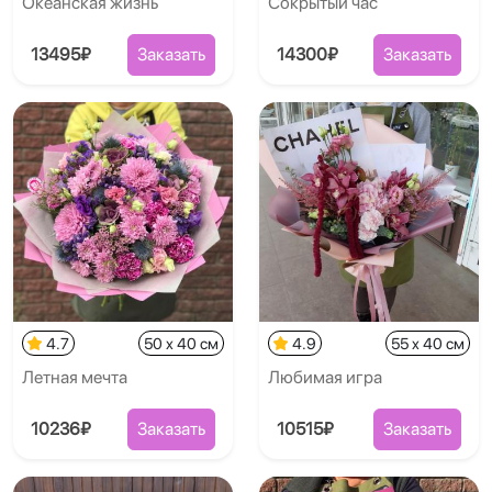
Океанская жизнь
Сокрытый час
13495₽
Заказать
14300₽
Заказать
4.7
50 x 40 см
4.9
55 x 40 см
Летная мечта
Любимая игра
10236₽
Заказать
10515₽
Заказать