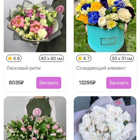
4.6
40 x 40 см
4.7
30 x 31 см
Ласковый ритм
Созидающий элемент
8035₽
Заказать
13295₽
Заказать