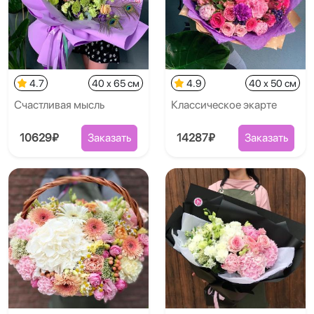
4.7
40 x 65 см
4.9
40 x 50 см
Счастливая мысль
Классическое экарте
10629₽
Заказать
14287₽
Заказать