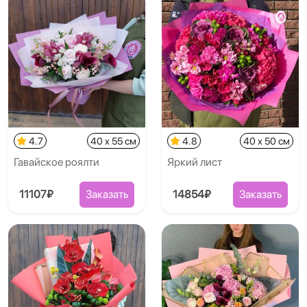
4.7
40 x 55 см
4.8
40 x 50 см
Гавайское роялти
Яркий лист
11107₽
Заказать
14854₽
Заказать