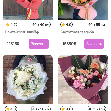
4.7
40 x 40 см
4.9
40 x 55 см
Британский шлейф
Бархатная свадьба
11813₽
Заказать
15389₽
Заказать
4.8
40 x 50 см
4.6
40 x 50 см