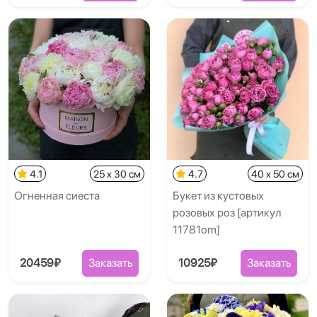
4.1
25 x 30 см
4.7
40 x 50 см
Огненная сиеста
Букет из кустовых
розовых роз [артикул
11781om]
20459₽
Заказать
10925₽
Заказать