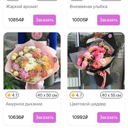
Жаркий аромат
Внеземная улыбка
10854₽
Заказать
10005₽
Заказать
4.1
40 x 50 см
4.7
40 x 55 см
Амурное дыхание
Цветовой шедевр
10636₽
Заказать
10992₽
Заказать