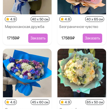
4.9
40 x 50 см
4.8
40 x 65 см
Марокканская дружба
Безграничное чувство
17159₽
Заказать
17589₽
Заказать
4.6
45 x 60 см
4.9
65 x 50 см