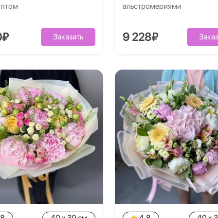
иптом
альстромериями
0₽
9 228₽
Заказать
Заказ
.8
40 x 30 см
4.8
40 x 