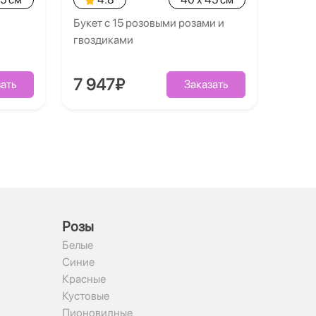
Букет с 15 розовыми розами и
гвоздиками
7 947₽
ать
Заказать
Рoзы
Белые
Синие
Красные
Кустовые
Пионовидные