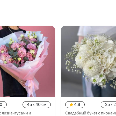
.0
45 x 40 см
4.9
25 x 
с лизиантусами и
Свадебный букет с пионам