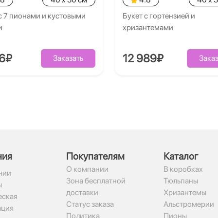
с 7 пионами и кустовыми
Букет с гортензией и
и
хризантемами
26₽
12 989₽
Заказать
Заказ
ния
Покупателям
Каталог
О компании
В коробках
нии
Зона бесплатной
Тюльпаны
ы
доставки
Хризантемы
ская
Статус заказа
Альстромерии
ация
Политика
Пионы