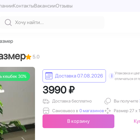
пании
Контакты
Вакансии
Отзывы
размер
размер
5.0
Упаковка и цве
Доставка 07.08.2026
i
ь кешбек 30%
отличаться от 
3990 ₽
Доставка бесплатно
Вы получите
Самовывоз в
0 магазинов
Размер 27 х 
В корзину
Ку