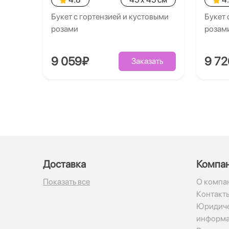
Букет с гортензией и кустовыми
Букет 
розами
розам
9 059₽
9 7
Заказать
Доставка
Компа
Показать все
О компа
Контакт
Юридиче
информ