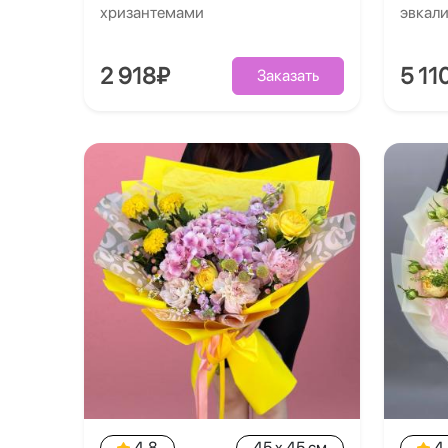
хризантемами
эвкал
2 918₽
5 11
Заказать
4.8
45 x 45 см
4