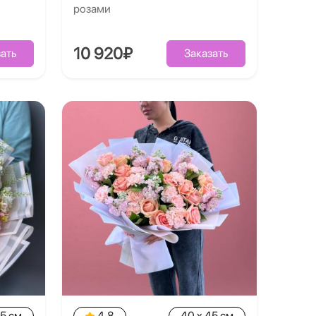
розами
10 920₽
ать
Заказать
35 см
4.8
40 x 45 см