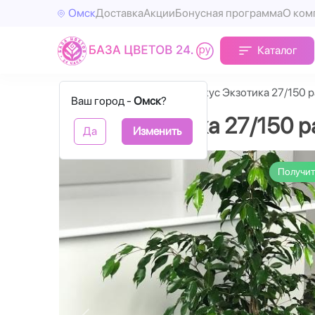
Омск
Доставка
Акции
Бонусная программа
О ком
Каталог
Главная
Горшечные
Фикус Экзотика 27/150 
Ваш город -
Омск
?
Фикус Экзотика 27/150 
Да
Изменить
Получит