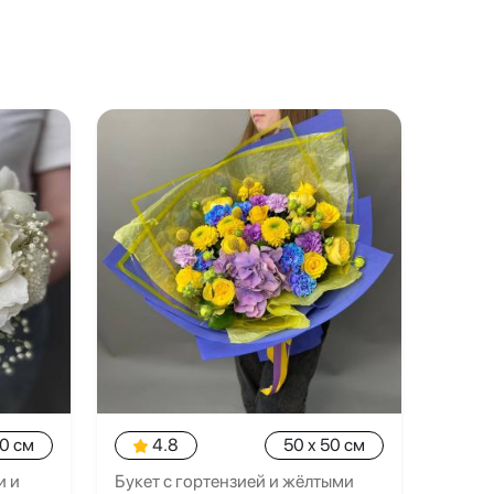
20 см
4.8
50 x 50 см
и и
Букет с гортензией и жёлтыми