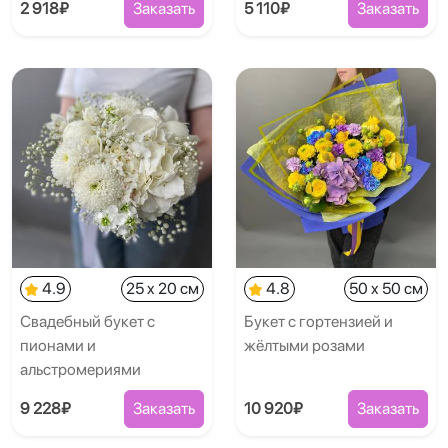
2 918₽
Заказать
5 110₽
Заказать
4.9
25 x 20 см
4.8
50 x 50 см
Свадебный букет с
Букет с гортензией и
пионами и
жёлтыми розами
альстромериями
9 228₽
Заказать
10 920₽
Заказать