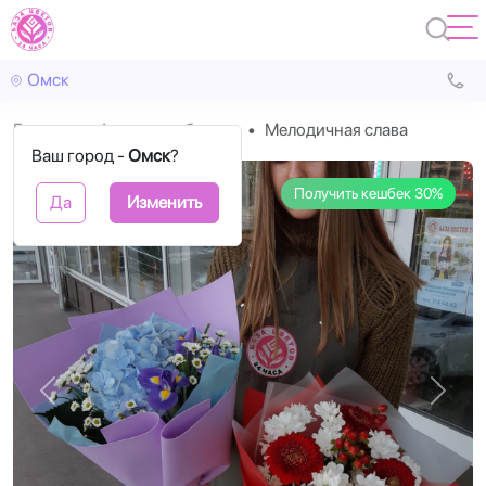
Омск
Главная
Авторские букеты
Мелодичная слава
Ваш город -
Омск
?
Получить кешбек 30%
Да
Изменить
Назад
Впере