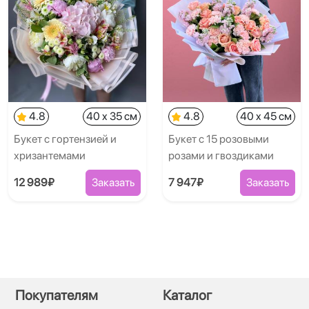
4.8
40 x 35 см
4.8
40 x 45 см
Букет с гортензией и
Букет с 15 розовыми
хризантемами
розами и гвоздиками
12 989₽
Заказать
7 947₽
Заказать
Покупателям
Каталог