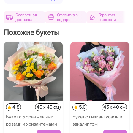
Бесплатная
Открытка в
Гарантия
доставка
подарок
свежести
Похожие букеты
4.8
40 x 40 см
5.0
45 x 40 см
Букет с 5 оранжевыми
Букет с лизиантусами и
розами и хризантемами
эвкалиптом