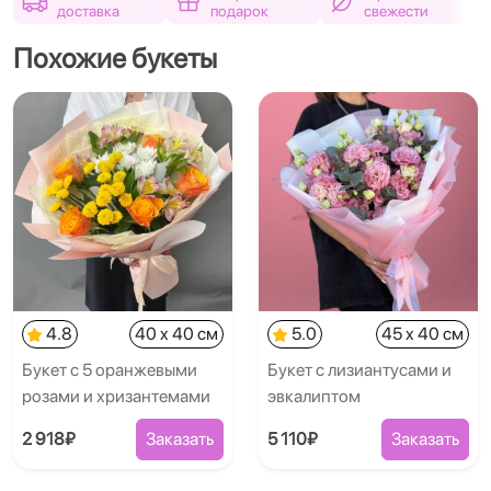
доставка
подарок
свежести
Похожие букеты
4.8
40 x 40 см
5.0
45 x 40 см
Букет с 5 оранжевыми
Букет с лизиантусами и
розами и хризантемами
эвкалиптом
2 918₽
Заказать
5 110₽
Заказать