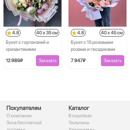
4.8
40 x 35 см
4.8
40 x 45 см
Букет с гортензией и
Букет с 15 розовыми
хризантемами
розами и гвоздиками
12 989₽
Заказать
7 947₽
Заказать
Покупателям
Каталог
О компании
В коробках
Зона бесплатной
Тюльпаны
доставки
Хризантемы