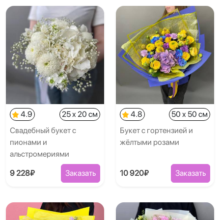
4.9
25 x 20 см
4.8
50 x 50 см
Свадебный букет с
Букет с гортензией и
пионами и
жёлтыми розами
альстромериями
9 228₽
Заказать
10 920₽
Заказать