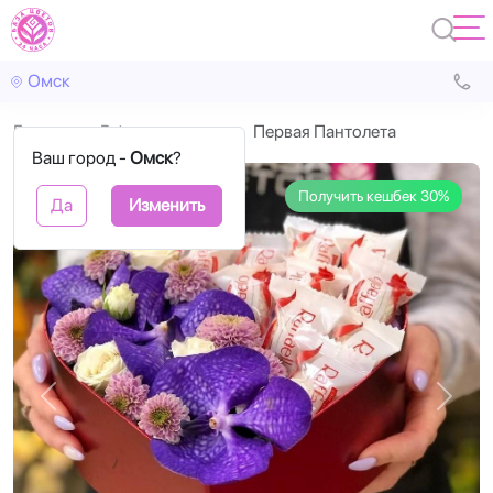
Омск
Главная
В форме сердца
Первая Пантолета
Ваш город -
Омск
?
Получить кешбек 30%
Да
Изменить
Назад
Впере