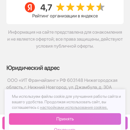
Рейтинг организации в яндексе
Информация на сайте представлена для ознакомления
и не является офертой; все права защищены, действуют
условия публичной оферты.
Юридический адрес
ООО «ИТ Франчайзинг» РФ 603148 Нижегородская
область, г. Нижний Новгород, ул. Джамбула, д. 30А
Мы используем файлы cookie для улучшения работы сайта и
© 2017-2026г, База Цветов 24.ру
вашего удобства.
Продолжая использовать сайт, вы
Политика конфиденциальности
соглашаетесь с
настройками использования cookies.
Публичная оферта
Принять
Принимаем к оплате
В корзину
Отклонить