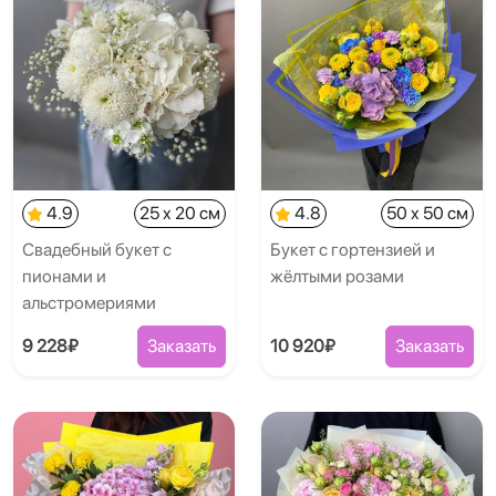
4.9
25 x 20 см
4.8
50 x 50 см
Свадебный букет с
Букет с гортензией и
пионами и
жёлтыми розами
альстромериями
9 228₽
Заказать
10 920₽
Заказать