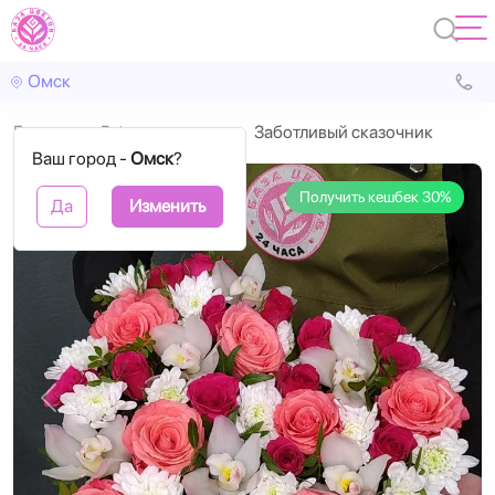
Омск
Главная
В форме сердца
Заботливый сказочник
Ваш город -
Омск
?
Получить кешбек 30%
Да
Изменить
Назад
Впере