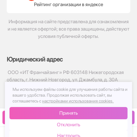
Рейтинг организации в яндексе
Информация на сайте представлена для ознакомления
и не является офертой; все права защищены, действуют
условия публичной оферты.
Юридический адрес
ООО «ИТ Франчайзинг» РФ 603148 Нижегородская
область, г. Нижний Новгород, ул. Джамбула, д. 30А
Мы используем файлы cookie для улучшения работы сайта и
© 2017-2026г, База Цветов 24.ру
вашего удобства.
Продолжая использовать сайт, вы
Политика конфиденциальности
соглашаетесь с
настройками использования cookies.
Публичная оферта
Принять
Принимаем к оплате
В корзину
Отклонить
Настроить