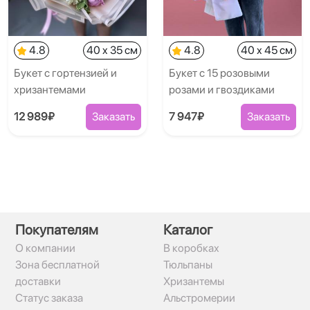
4.8
40 x 35 см
4.8
40 x 45 см
Букет с гортензией и
Букет с 15 розовыми
хризантемами
розами и гвоздиками
12 989₽
Заказать
7 947₽
Заказать
Покупателям
Каталог
О компании
В коробках
Зона бесплатной
Тюльпаны
доставки
Хризантемы
Статус заказа
Альстромерии